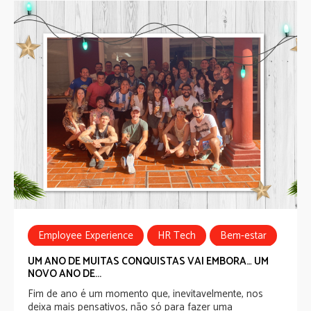
Employee Experience
HR Tech
Bem-estar
Well-being Experience
Recognition Experience
UM ANO DE MUITAS CONQUISTAS VAI EMBORA… UM
NOVO ANO DE...
Communicatios Experience
Fim de ano é um momento que, inevitavelmente, nos
deixa mais pensativos, não só para fazer uma