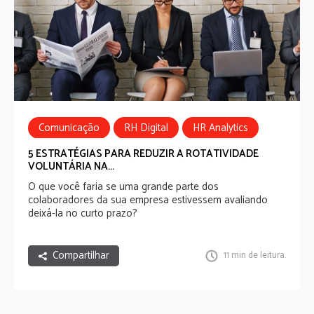
Comunicação
RH Digital
HR Analytics
HR Tech
Bem-estar
5 ESTRATÉGIAS PARA REDUZIR A ROTATIVIDADE
VOLUNTÁRIA NA...
O que você faria se uma grande parte dos
colaboradores da sua empresa estivessem avaliando
deixá-la no curto prazo?
Compartilhar
11 min de leitura.