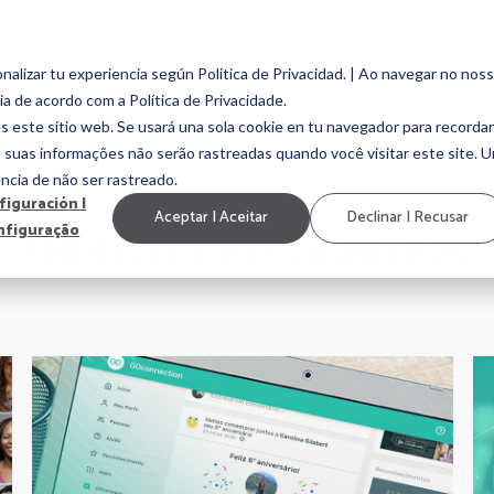
ODUTO
CLIENTES
EMPRESA
CONTEÚDOS
alizar tu experiencia según Politica de Privacidad. | Ao navegar no nos
ia de acordo com a Política de Privacidade.
EMPLOYEE ENGAGEMENT
EMPLOYEE EXPERIENCE
MARCA EMP
s este sitio web. Se usará una sola cookie en tu navegador para recordar
, suas informações não serão rastreadas quando você visitar este site. 
ncia de não ser rastreado.
figuración |
Aceptar | Aceitar
Declinar | Recusar
nfiguração
EMPLOYEE RECOGNITION