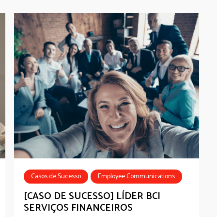
Casos de Sucesso
Employee Communications
Employee Recognition
Employee Benefits
[CASO DE SUCESSO] LÍDER BCI
SERVIÇOS FINANCEIROS
HR Tech