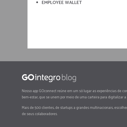
EMPLOYEE WALLET
Nosso app GOconnect reúne em um só lugar as experiências de co
bem-estar, que se unem por meio de uma carteira para digitalizar a
Mais de 500 clientes, de startups a grandes multinacionais, escolh
de seus colaboradores.