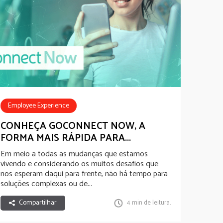
Employee Experience
Employee Communications
CONHEÇA GOCONNECT NOW, A
FORMA MAIS RÁPIDA PARA...
Employee Recognition
Employee Benefits
Em meio a todas as mudanças que estamos
Novidades de Produto
Novo Normal
vivendo e considerando os muitos desafios que
nos esperam daqui para frente, não há tempo para
soluções complexas ou de...
Compartilhar
4 min de leitura.