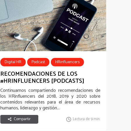
Digital HR
Podcast
HRinfluencers
Comunicadores
Referentes
RECOMENDACIONES DE LOS
#HRINFLUENCERS [PODCASTS]
Continuamos compartiendo recomendaciones de
los
HRinfluencers
del 2018, 2019 y 2020 sobre
contenidos relevantes para el área de recursos
humanos, liderazgo y gestión...
Compartir
Lectura de 9 min.