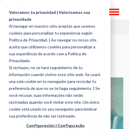
Valoramos tu privacidad | Valorizamos sua
privacidade
Al navegar en nuestro sitio aceptas que usemos
HR TOPICS
cookies para personalizar tu experiencia según
Politica de Privacidad. | Ao navegar no nosso site
aceita que utilizemos cookies para personalizar a
NOVEDADES DE PRODUCTO
sua experiência de acordo com a Política de
Privacidade.
Si rechazas, no se hará seguimiento de tu
información cuando visites este sitio web. Se usará
una sola cookie en tu navegador para recordar tu
preferencia de que no se te haga seguimiento. | Se
você recusar, suas informações não serão
rastreadas quando você visitar este site. Um único
cookie será usado no seu navegador para lembrar
sua preferência de não ser rastreado.
Configuración | Configuração