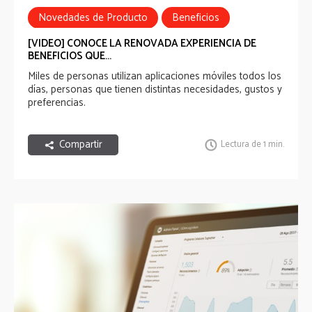
Novedades de Producto
Beneficios
Employee Engagement
Employee Experience
[VIDEO] CONOCE LA RENOVADA EXPERIENCIA DE
BENEFICIOS QUE...
Miles de personas utilizan aplicaciones móviles todos los
días, personas que tienen distintas necesidades, gustos y
preferencias.
Compartir
Lectura de 1 min.