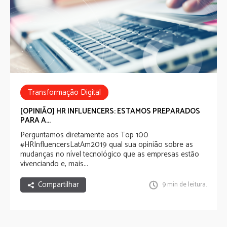
Transformação Digital
HRInfluencersLatAm2019
[OPINIÃO] HR INFLUENCERS: ESTAMOS PREPARADOS
PARA A...
Perguntamos diretamente aos
Top 100
#HRInfluencersLatAm2019
qual sua opinião sobre as
mudanças no nível tecnológico que as empresas estão
vivenciando e, mais...
Compartilhar
9 min de leitura.