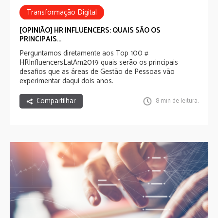
Transformação Digital
HRInfluencersLatAm2019
[OPINIÃO] HR INFLUENCERS: QUAIS SÃO OS
PRINCIPAIS...
Perguntamos diretamente aos
Top 100 #
HRInfluencersLatAm2019
quais serão os principais
desafios que as áreas de Gestão de Pessoas vão
experimentar daqui dois anos.
Compartilhar
8 min de leitura.