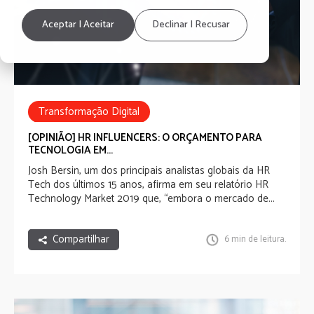
Aceptar | Aceitar
Declinar | Recusar
Transformação Digital
HRInfluencersLatAm2019
[OPINIÃO] HR INFLUENCERS: O ORÇAMENTO PARA
TECNOLOGIA EM...
Josh Bersin
, um dos principais analistas globais da HR
Tech dos últimos 15 anos, afirma em seu relatório
HR
Technology Market 2019
que, “embora o mercado de...
Compartilhar
6 min de leitura.