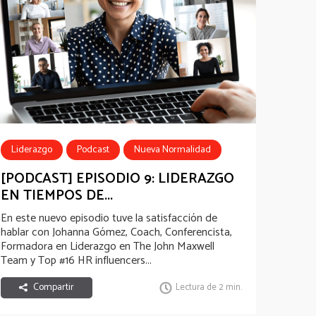
Liderazgo
Podcast
Nueva Normalidad
HR influencers 2020
[PODCAST] EPISODIO 9: LIDERAZGO
EN TIEMPOS DE...
En este nuevo episodio tuve la satisfacción de
hablar con
Johanna Gómez
, Coach, Conferencista,
Formadora en Liderazgo en The John Maxwell
Team y Top #16 HR influencers...
Compartir
Lectura de 2 min.