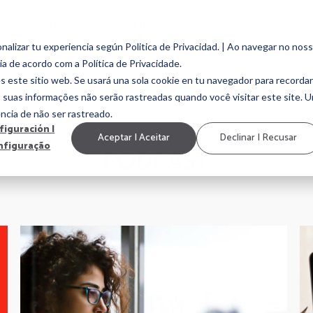
PRODUCTO
CLIENTES
COMPAÑIA
CONTE
alizar tu experiencia según Politica de Privacidad. | Ao navegar no nos
ia de acordo com a Política de Privacidade.
EMENT
EMPLOYEE EXPERIENCE
MARCA EMPLEADORA
CULTURA ORGAN
s este sitio web. Se usará una sola cookie en tu navegador para recordar
, suas informações não serão rastreadas quando você visitar este site. 
ncia de não ser rastreado.
figuración |
Aceptar | Aceitar
Declinar | Recusar
nfiguração
PODCAST