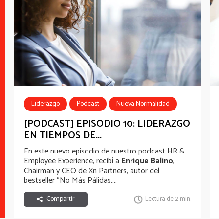
Liderazgo
Podcast
Nueva Normalidad
HR influencers 2020
[PODCAST] EPISODIO 10: LIDERAZGO
EN TIEMPOS DE...
En este nuevo episodio de nuestro podcast HR &
Employee Experience, recibí a
Enrique Balino
,
Chairman y CEO de Xn Partners, autor del
bestseller “No Más Pálidas....
Compartir
Lectura de 2 min.