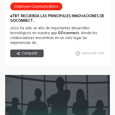
Employee Communications
Employee Recognition
HR Tech
#TBT: RECUERDA LAS PRINCIPALES INNOVACIONES DE
GOCONNECT...
well-being experience
2022 ha sido un año de importantes desarrollos
tecnológicos en nuestra app
GOconnect
, donde los
colaboradores encuentran en un solo lugar las
experiencias de...
Compartir
Lectura de 1 min.