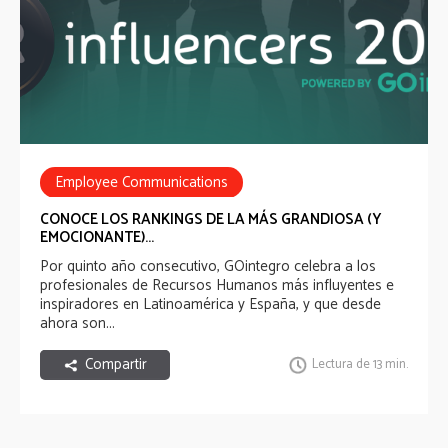
Employee Communications
Employee Recognition
HR Tech
CONOCE LOS RANKINGS DE LA MÁS GRANDIOSA (Y
EMOCIONANTE)...
well-being experience
Por quinto año consecutivo, GOintegro celebra a los
profesionales de Recursos Humanos más influyentes e
inspiradores en Latinoamérica y España, y que desde
ahora son...
Compartir
Lectura de 13 min.