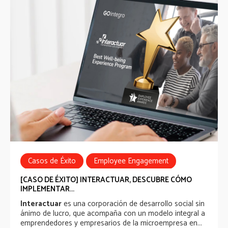
Casos de Éxito
Employee Engagement
Employee Experience
HR Tech
[CASO DE ÉXITO] INTERACTUAR, DESCUBRE CÓMO
IMPLEMENTAR...
well-being experience
Interactuar
es una corporación de desarrollo social sin
ánimo de lucro, que acompaña con un modelo integral a
emprendedores y empresarios de la microempresa en...