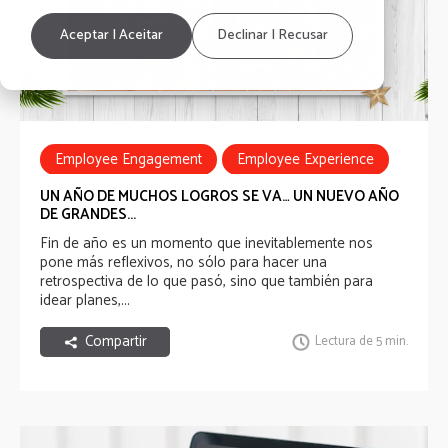
Aceptar | Aceitar
Declinar | Recusar
Employee Engagement
Employee Experience
Employee Benefits
HR Tech
UN AÑO DE MUCHOS LOGROS SE VA… UN NUEVO AÑO
DE GRANDES...
well-being experience
Fin de año es un momento que inevitablemente nos
pone más reflexivos, no sólo para hacer una
Communications Experience
retrospectiva de lo que pasó, sino que también para
idear planes,...
Recognition Experience
Compartir
Lectura de 5 min.