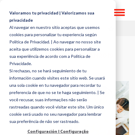
Valoramos tu privacidad | Valorizamos sua
privacidade
Al navegar en nuestro sitio aceptas que usemos
HR TOPICS
cookies para personalizar tu experiencia según
Politica de Privacidad. | Ao navegar no nosso site
aceita que utilizemos cookies para personalizar a
HRINFLUENCERSLATAM2019
sua experiência de acordo com a Política de
Privacidade.
Si rechazas, no se hará seguimiento de tu
información cuando visites este sitio web. Se usará
una sola cookie en tu navegador para recordar tu
preferencia de que no se te haga seguimiento. | Se
você recusar, suas informações não serão
rastreadas quando você visitar este site. Um único
cookie será usado no seu navegador para lembrar
sua preferência de não ser rastreado.
Configuración | Configuração