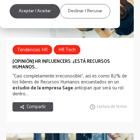
Aceptar | Aceitar
Declinar | Recusar
Tendencias HR
HR Tech
HRInfluencersLatAm2019
Estudio
[OPINIÓN] HR INFLUENCERS: ¿ESTÁ RECURSOS
HUMANOS...
“Casi completamente irreconocible”, así es como 82% de
los líderes de Recursos Humanos encuestados en un
estudio de la empresa Sage
anticipan que será su rol
dentro...
Compartir
Lectura de 19 min.